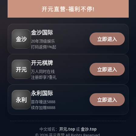
开元直营-福利不停!
金沙国际
金沙
立即进入
20年顶级娱乐
打码返佣1%起
开元棋牌
开元
立即进入
万人同时在线
注册即享7重礼
永利国际
永利
立即进入
首存壕送5888
续存加赠8888
中文域名：
开元.top
或
金沙.top
© 2026 开元直营 All Rights Reserved.